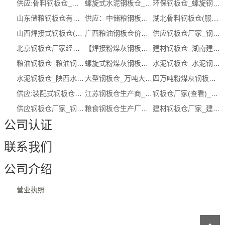
供应:骨料钢板仓_骨料钢板仓联系方式（...
螺旋式水泥钢板仓_西藏螺旋式钢板仓生产厂
环保钢板仓_螺旋钢板仓
山东储粮钢板仓有哪些_钢板仓厂家服务...
供应：中储粮钢板仓【服务商，多少钱，...
湖北骨料钢板仓(服务保障)_大型钢板仓
山西焊接式钢板仓(服务保障)_落地式焊...
广西粮油钢板仓价格公司 (多图)
供应钢板仓厂家_钢板仓（认证商家）
北京钢板仓厂家经销商_装配式钢板仓生...
【焊接粉煤灰钢板仓】厂，厂家，经销商...
建材钢板仓_湖南建材钢板仓供应商_推荐...
粮油钢板仓_粮油钢板仓厂家
螺旋式粉煤灰钢板仓(查看)_钢板仓定制
水泥钢板仓_水泥钢板仓公司
水泥钢板仓_陕西水泥钢板仓网址_推荐信...
大型钢板仓_万吨大型钢板仓
四万吨粉煤灰钢板仓_四万吨粉煤灰钢板...
供应:装配式钢板仓_装配式钢板仓批发（...
江苏钢板仓生产商_筒仓钢板仓（电话咨询）
钢板仓厂家(查看)_钢板仓
供应钢板仓厂家_钢板仓厂家（认证商家）
粮食钢板仓生产厂家_粮食钢板仓生产厂...
建材钢板仓厂家_建材钢板仓厂家服务商
公司认证
联系我们
公司介绍
营业执照