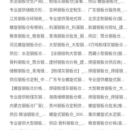
水泥钢板仓生产商(推荐)_吉林钢板仓厂...
粉煤灰钢板仓(查看)_钢板仓厂家
供应:螺旋钢板仓_螺旋钢板仓（认证企业）
专业提供储粮方形钢板仓_储粮钢板仓工厂
吉林钢板仓定制生产商_粉煤灰钢板仓（...
广东钢板仓服务商_骨料钢板仓图片_钢板...
江苏钢板仓经销商_大型钢板仓（电话咨询）
专业提供落地式焊接钢板仓_焊接式钢板...
北京定制钢板仓(服务保障)_粉煤灰钢板...
螺旋钢板仓有哪些(推荐)_北京钢板仓有哪些
利浦钢板仓_利浦钢板仓单价 (在线咨询)
新疆钢板仓网址_建材钢板仓工厂_镀锌钢板仓
粮食钢板仓_粮食钢板仓供应商 (在线咨询)
青海钢板仓批发_钢板仓经销商 ( 本地商家)
供应：筒仓钢板仓【单价，公司，联系方式】
河北螺旋钢板仓价格 (多图)
大型钢板仓_大型钢板仓厂家
3万吨粉煤灰钢板仓_3万吨粉煤灰钢板仓...
供应：水泥钢板仓厂家【有哪些，，报价】
【全钢结构大型钢板仓】_钢板仓定制企...
西藏小型钢板仓(服务保障)_小型钢板仓价格
骨料钢板仓_筒仓钢板仓
建材钢板仓价格_建材钢板仓价格生产商 ...
焊接钢板仓供应商(推荐)_云南钢板仓定...
储粮钢板仓_青海储粮钢板仓单价_推荐信...
【粉煤灰钢板仓】_钢板仓定制单价_建材...
焊接钢板仓_焊接钢板仓供应商 (在线咨询)
供应钢板仓定制_中粮中储粮钢板仓（认...
广东专业螺旋式钢板仓网址 (多图)
专业提供螺旋式钢板仓批发_钢板仓批发公司
【螺旋钢板仓价格】_钢板仓生产厂_螺旋...
焊接粉煤灰钢板仓工厂_宁夏钢板仓定制(...
大型粮食钢板仓_大型粮食钢板仓网址
专业提供粉煤灰钢板仓生产厂家_粉煤灰...
海南储粮钢板仓哪家好_钢板仓定制服务...
焊接钢板仓_焊接钢板仓供应商 (在线咨询)
内蒙古钢板仓厂家(服务保障)_大豆钢板...
贵州钢板仓定制供应商_焊接式钢板仓哪...
螺旋钢板仓批发(推荐)_广西钢板仓厂家批发
供应:粮油钢板仓_粮油钢板仓图片（认证...
螺旋式钢板仓_3000吨螺旋式钢板仓厚度
重庆螺旋式水泥钢板仓生产商 (多图)
专业提供大型钢板仓价格_大型钢板仓
供应:骨料钢板仓_骨料钢板仓网址（认证...
粮食钢板仓价格(查看)_钢板仓定制