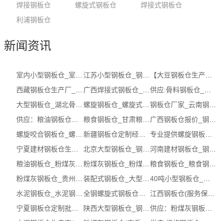
焊接钢板仓
螺旋式钢板仓
焊接式钢板仓
利浦钢板仓
新闻资讯
室内小型钢板仓_室内小型钢板仓工厂 (...
江苏小型钢板仓_钢板仓厂家生产商 ( 本...
【大豆钢板仓生产厂家】公司，哪家好，...
西藏钢板仓生产厂_钢板仓厂家经销商_大...
广西焊接式钢板仓_钢板仓定制服务商 ( ...
供应:骨料钢板仓_骨料钢板仓多少钱（认...
大型钢板仓_湖北骨料钢板仓有哪些
螺旋钢板仓_螺旋式钢板仓
钢板仓厂家_云南钢板仓厂家有哪些_推荐...
供应：粮油钢板仓价格【批发，多少钱，...
粮食钢板仓_甘肃粮食钢板仓有哪些_推荐...
广西钢板仓报价_钢板仓批发价格_钢板仓...
螺旋咬合钢板仓_螺旋咬合钢板仓供应商 ...
新疆钢板仓定制经销商_粮油钢板仓批发_...
专业提供螺旋钢板仓_环保钢板仓多少钱
宁夏建材钢板仓生产厂_钢板仓服务商__...
北京大型钢板仓_钢板仓厂 ( 本地商家)
河南建材钢板仓_钢板仓厂 ( 本地商家)
粮油钢板仓_粉煤灰钢板仓
粉煤灰钢板仓_粉煤灰钢板仓电话 (在线咨询)
粮食钢板仓_粮食钢板仓厂家
粉煤灰钢板仓_贵州粉煤灰钢板仓生产商_...
装配式钢板仓_大型钢板仓
40吨小型钢板仓_内蒙古小型钢板仓电话
水泥钢板仓_水泥钢板仓价格 (在线咨询)
全钢螺旋式钢板仓联系方式(推荐)_广东...
江西钢板仓(服务保障)_粮食钢板仓
宁夏钢板仓定制批发_螺旋钢板仓（电话...
陕西大型钢板仓_钢板仓厂 ( 本地商家)
供应：粉煤灰钢板仓【厂，供应商，经销商】